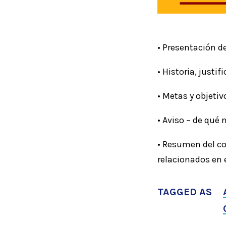
• Presentación de
• Historia, justi
• Metas y objetiv
• Aviso – de qué n
• Resumen del co
relacionados en 
TAGGED AS