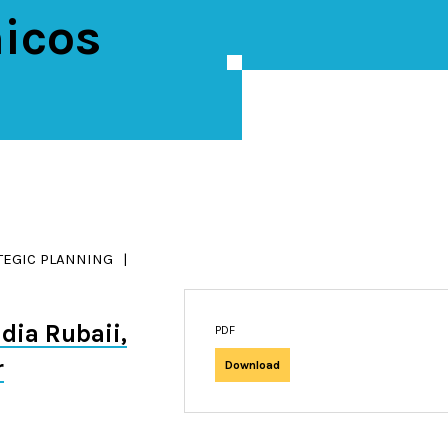
icos
TEGIC PLANNING
dia Rubaii
PDF
r
Download